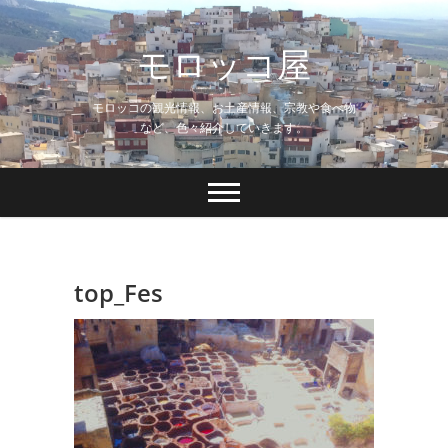
Skip
to
モロッコ屋
content
モロッコの観光情報、お土産情報、宗教や食べ物
など、色々紹介していきます。
top_Fes