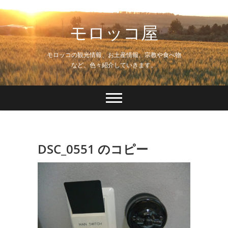
Skip
to
モロッコ屋
content
モロッコの観光情報、お土産情報、宗教や食べ物
など、色々紹介していきます。
DSC_0551 のコピー