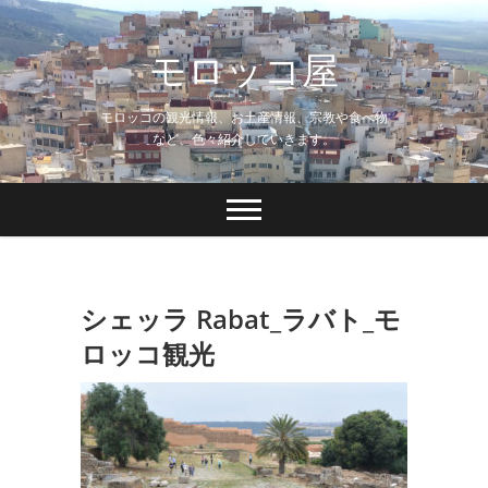
Skip
to
モロッコ屋
content
モロッコの観光情報、お土産情報、宗教や食べ物
など、色々紹介していきます。
シェッラ Rabat_ラバト_モ
ロッコ観光