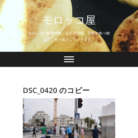
Skip
to
モロッコ屋
content
モロッコの観光情報、お土産情報、宗教や食べ物
など、色々紹介していきます。
DSC_0420 のコピー