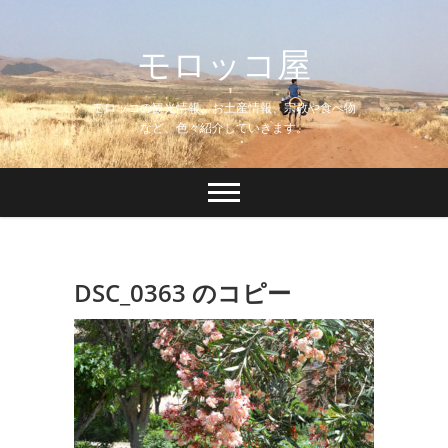
Skip
to
モロッコ屋
content
モロッコの観光情報、お土産情報、宗教や食べ物
など、色々紹介していきます。
DSC_0363 のコピー