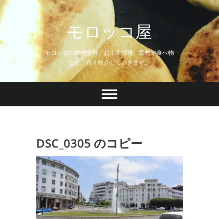
Skip
to
モロッコ屋
content
モロッコの観光情報、お土産情報、宗教や食べ物
など、色々紹介していきます。
DSC_0305 のコピー