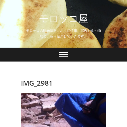
Skip
to
モロッコ屋
content
モロッコの観光情報、お土産情報、宗教や食べ物
など、色々紹介していきます。
IMG_2981