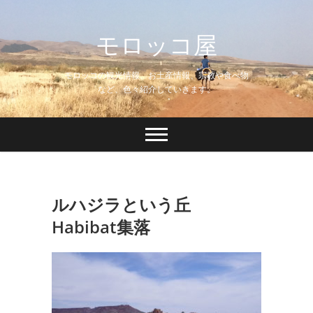
Skip
to
モロッコ屋
content
モロッコの観光情報、お土産情報、宗教や食べ物
など、色々紹介していきます。
ルハジラという丘
Habibat集落