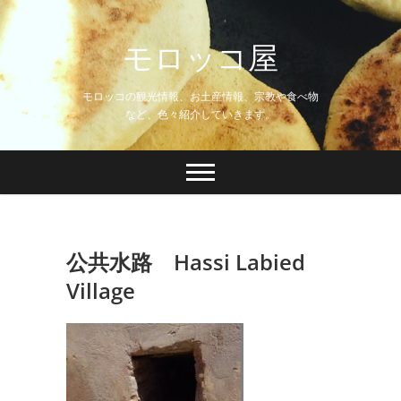
Skip
to
モロッコ屋
content
モロッコの観光情報、お土産情報、宗教や食べ物
など、色々紹介していきます。
公共水路 Hassi Labied
Village