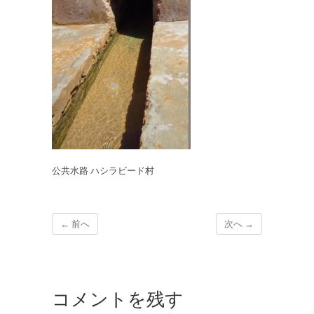
公共水路 ハシラビード村
← 前へ
次へ →
コメントを残す