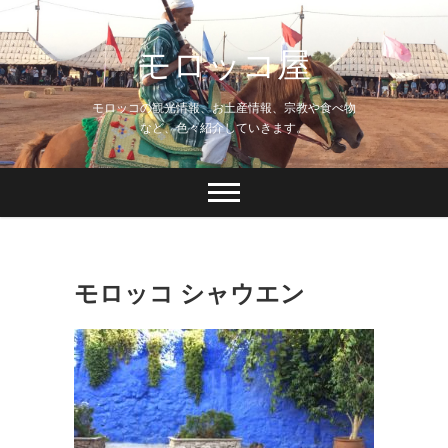
Skip
to
モロッコ屋
content
モロッコの観光情報、お土産情報、宗教や食べ物
など、色々紹介していきます。
モロッコ シャウエン