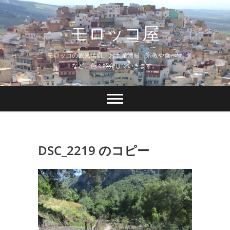
Skip
to
モロッコ屋
content
モロッコの観光情報、お土産情報、宗教や食べ物
など、色々紹介していきます。
DSC_2219 のコピー